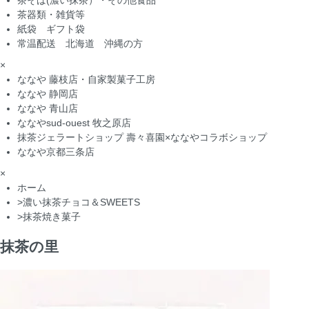
茶そば(濃い抹茶）・その他食品
茶器類・雑貨等
紙袋 ギフト袋
常温配送 北海道 沖縄の方
×
ななや 藤枝店・自家製菓子工房
ななや 静岡店
ななや 青山店
ななやsud-ouest 牧之原店
抹茶ジェラートショップ 壽々喜園×ななやコラボショップ
ななや京都三条店
×
ホーム
>
濃い抹茶チョコ＆SWEETS
>
抹茶焼き菓子
抹茶の里