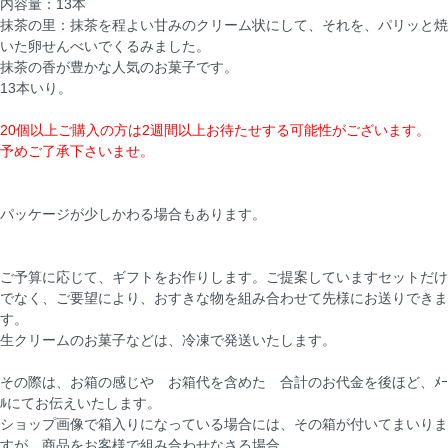
内容量：13本
抹茶の里：抹茶を程よい甘みのクリーム状にして、それを、パリッと焼
いた卵せんべいでくるみました。
抹茶の香が豊かな人気のお菓子です。
13本いり。
20個以上ご購入の方は2週間以上お待たせする可能性がございます。
予めご了承下さいませ。
パッケージが少しかわる場合もあります。
ご予算に応じて、ギフトをお作りします。ご提案していますセットだけ
でなく、ご要望により、おすきな物を組み合わせて先様にお送りできま
す。
生クリームのお菓子などは、冷凍で発送いたします。
その際は、お箱の感じや お箱代を含めた 合計のお代金を後ほど、ﾒｰ
ﾙにてお伝えいたします。
ショップ画像で箱入りになっている場合には、その箱が付いてまいりま
すが、商品をお客様で組み合わせなさる場合、