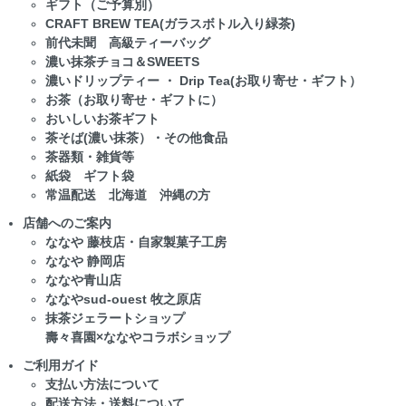
ギフト（ご予算別）
CRAFT BREW TEA(ガラスボトル入り緑茶)
前代未聞 高級ティーバッグ
濃い抹茶チョコ＆SWEETS
濃いドリップティー ・ Drip Tea(お取り寄せ・ギフト）
お茶（お取り寄せ・ギフトに）
おいしいお茶ギフト
茶そば(濃い抹茶）・その他食品
茶器類・雑貨等
紙袋 ギフト袋
常温配送 北海道 沖縄の方
店舗へのご案内
ななや 藤枝店・自家製菓子工房
ななや 静岡店
ななや青山店
ななやsud-ouest 牧之原店
抹茶ジェラートショップ
壽々喜園×ななやコラボショップ
ご利用ガイド
支払い方法について
配送方法・送料について