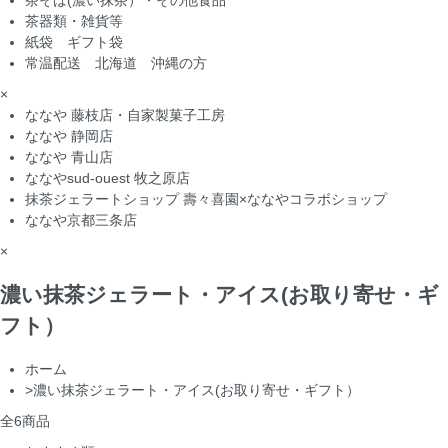
茶そば(濃い抹茶）・その他食品
茶器類・雑貨等
紙袋 ギフト袋
常温配送 北海道 沖縄の方
×
ななや 藤枝店・自家製菓子工房
ななや 静岡店
ななや 青山店
ななやsud-ouest 牧之原店
抹茶ジェラートショップ 壽々喜園×ななやコラボショップ
ななや京都三条店
×
濃い抹茶ジェラート・アイス(お取り寄せ・ギ
フト）
ホーム
>
濃い抹茶ジェラート・アイス(お取り寄せ・ギフト）
全
6
商品