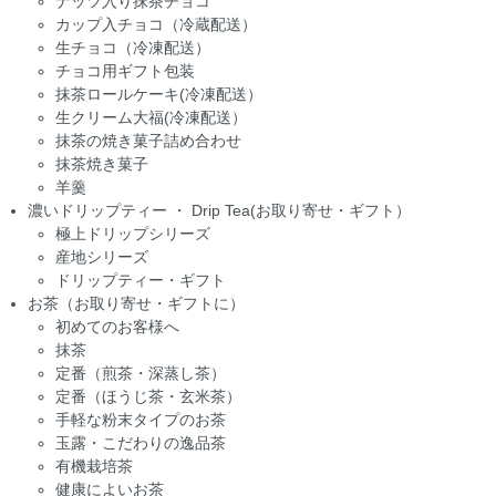
ナッツ入り抹茶チョコ
カップ入チョコ（冷蔵配送）
生チョコ（冷凍配送）
チョコ用ギフト包装
抹茶ロールケーキ(冷凍配送）
生クリーム大福(冷凍配送）
抹茶の焼き菓子詰め合わせ
抹茶焼き菓子
羊羹
濃いドリップティー ・ Drip Tea(お取り寄せ・ギフト）
極上ドリップシリーズ
産地シリーズ
ドリップティー・ギフト
お茶（お取り寄せ・ギフトに）
初めてのお客様へ
抹茶
定番（煎茶・深蒸し茶）
定番（ほうじ茶・玄米茶）
手軽な粉末タイプのお茶
玉露・こだわりの逸品茶
有機栽培茶
健康によいお茶