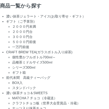
商品一覧から探す
濃い抹茶ジェラート・アイス(お取り寄せ・ギフト）
ギフト（ご予算別）
２０００円未満
２０００円台
３０００円台
５０００円前後
一万円前後
CRAFT BREW TEA(ガラスボトル入り緑茶)
個性豊かフルボトル700ml～
品種茶ミドルサイズ500ml
シリーズ300ml
ギフト箱
前代未聞 高級ティーバッグ
BOX入
スタンドパック
濃い抹茶チョコ＆SWEETS
MATCHA 7 チョコ（冷蔵送）
クラフトチョコ板（世界大会受賞品・冷蔵）
ナッツ入り抹茶チョコ