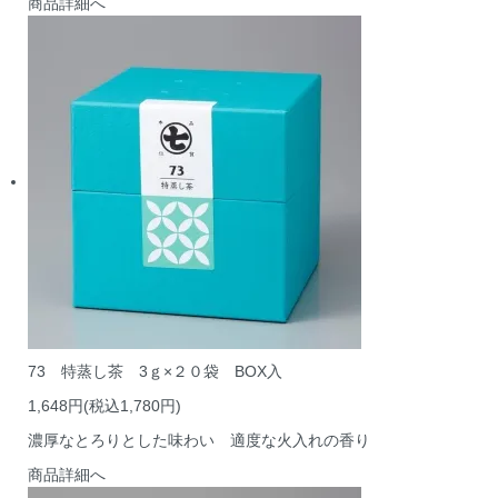
商品詳細へ
73 特蒸し茶 3ｇ×２０袋 BOX入
1,648円(税込1,780円)
濃厚なとろりとした味わい 適度な火入れの香り
商品詳細へ