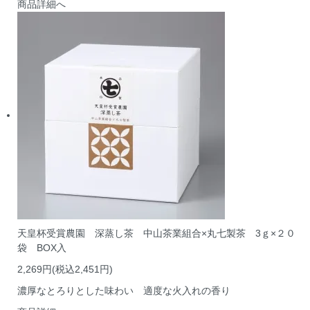
商品詳細へ
天皇杯受賞農園 深蒸し茶 中山茶業組合×丸七製茶 3ｇ×２０
袋 BOX入
2,269円(税込2,451円)
濃厚なとろりとした味わい 適度な火入れの香り