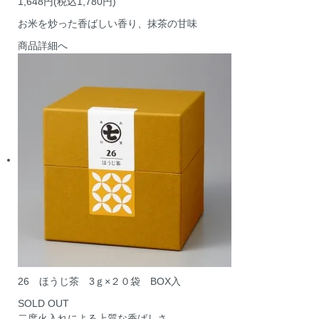
1,648円(税込1,780円)
お米を炒った香ばしい香り、抹茶の甘味
商品詳細へ
26 ほうじ茶 3ｇ×２０袋 BOX入
SOLD OUT
二度火入れによる上質な香ばしさ