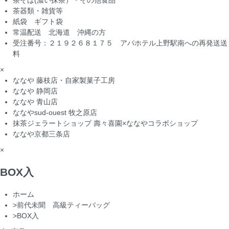
茶そば(濃い抹茶）・その他食品
茶器類・雑貨等
紙袋 ギフト袋
常温配送 北海道 沖縄の方
受注番号：２１９２６８１７５ アパホテル上野駅南への再発送送
料
×
ななや 藤枝店・自家製菓子工房
ななや 静岡店
ななや 青山店
ななやsud-ouest 牧之原店
抹茶ジェラートショップ 壽々喜園×ななやコラボショップ
ななや京都三条店
×
BOX入
ホーム
>
前代未聞 高級ティーバッグ
>
BOX入