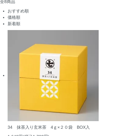
全
8
商品
おすすめ順
価格順
新着順
34 抹茶入り玄米茶 4ｇ×２０袋 BOX入