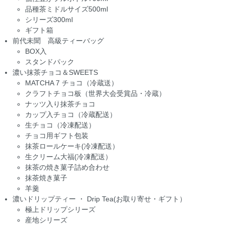
品種茶ミドルサイズ500ml
シリーズ300ml
ギフト箱
前代未聞 高級ティーバッグ
BOX入
スタンドパック
濃い抹茶チョコ＆SWEETS
MATCHA 7 チョコ（冷蔵送）
クラフトチョコ板（世界大会受賞品・冷蔵）
ナッツ入り抹茶チョコ
カップ入チョコ（冷蔵配送）
生チョコ（冷凍配送）
チョコ用ギフト包装
抹茶ロールケーキ(冷凍配送）
生クリーム大福(冷凍配送）
抹茶の焼き菓子詰め合わせ
抹茶焼き菓子
羊羹
濃いドリップティー ・ Drip Tea(お取り寄せ・ギフト）
極上ドリップシリーズ
産地シリーズ