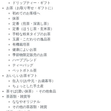
ドリップティー・ギフト
お茶（お取り寄せ・ギフトに）
初めてのお客様へ
抹茶
定番（煎茶・深蒸し茶）
定番（ほうじ茶・玄米茶）
手軽な粉末タイプのお茶
玉露・こだわりの逸品茶
有機栽培茶
健康によいお茶
季節物限定販売のお茶
ハーブブレンド
ティーバッグ
ペットボトル茶
おいしいお茶ギフト
缶入り(お中元・お歳暮等）
ちょっとした手土産
茶そば(濃い抹茶）・その他食品
茶器類・雑貨等
ななやオリジナル
その他の茶器類・雑貨