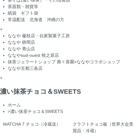
茶そば(濃い抹茶）・その他食品
茶器類・雑貨等
紙袋 ギフト袋
常温配送 北海道 沖縄の方
×
ななや 藤枝店・自家製菓子工房
ななや 静岡店
ななや 青山店
ななやsud-ouest 牧之原店
抹茶ジェラートショップ 壽々喜園×ななやコラボショップ
ななや京都三条店
×
濃い抹茶チョコ＆SWEETS
ホーム
>
濃い抹茶チョコ＆SWEETS
MATCHA 7 チョコ（冷蔵送）
クラフトチョコ板（世界大会受
賞品・冷蔵）