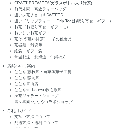
CRAFT BREW TEA(ガラスボトル入り緑茶)
前代未聞 高級ティーバッグ
濃い抹茶チョコ＆SWEETS
濃いドリップティー ・ Drip Tea(お取り寄せ・ギフト）
お茶（お取り寄せ・ギフトに）
おいしいお茶ギフト
茶そば(濃い抹茶）・その他食品
茶器類・雑貨等
紙袋 ギフト袋
常温配送 北海道 沖縄の方
店舗へのご案内
ななや 藤枝店・自家製菓子工房
ななや 静岡店
ななや青山店
ななやsud-ouest 牧之原店
抹茶ジェラートショップ
壽々喜園×ななやコラボショップ
ご利用ガイド
支払い方法について
配送方法・送料について