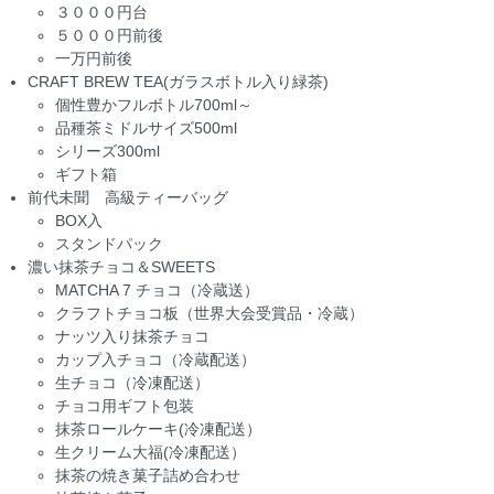
３０００円台
５０００円前後
一万円前後
CRAFT BREW TEA(ガラスボトル入り緑茶)
個性豊かフルボトル700ml～
品種茶ミドルサイズ500ml
シリーズ300ml
ギフト箱
前代未聞 高級ティーバッグ
BOX入
スタンドパック
濃い抹茶チョコ＆SWEETS
MATCHA 7 チョコ（冷蔵送）
クラフトチョコ板（世界大会受賞品・冷蔵）
ナッツ入り抹茶チョコ
カップ入チョコ（冷蔵配送）
生チョコ（冷凍配送）
チョコ用ギフト包装
抹茶ロールケーキ(冷凍配送）
生クリーム大福(冷凍配送）
抹茶の焼き菓子詰め合わせ