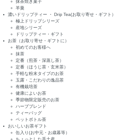
抹茶焼き菓子
羊羹
濃いドリップティー ・ Drip Tea(お取り寄せ・ギフト）
極上ドリップシリーズ
産地シリーズ
ドリップティー・ギフト
お茶（お取り寄せ・ギフトに）
初めてのお客様へ
抹茶
定番（煎茶・深蒸し茶）
定番（ほうじ茶・玄米茶）
手軽な粉末タイプのお茶
玉露・こだわりの逸品茶
有機栽培茶
健康によいお茶
季節物限定販売のお茶
ハーブブレンド
ティーバッグ
ペットボトル茶
おいしいお茶ギフト
缶入り(お中元・お歳暮等）
ちょっとした手土産