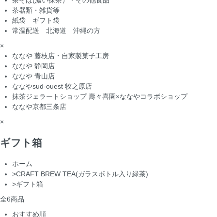
茶そば(濃い抹茶）・その他食品
茶器類・雑貨等
紙袋 ギフト袋
常温配送 北海道 沖縄の方
×
ななや 藤枝店・自家製菓子工房
ななや 静岡店
ななや 青山店
ななやsud-ouest 牧之原店
抹茶ジェラートショップ 壽々喜園×ななやコラボショップ
ななや京都三条店
×
ギフト箱
ホーム
>
CRAFT BREW TEA(ガラスボトル入り緑茶)
>
ギフト箱
全
6
商品
おすすめ順