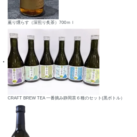
薫り燻らす（深煎り炙茶）700ｍｌ
CRAFT BREW TEA 一番摘み静岡茶６種のセット(黒ボトル）