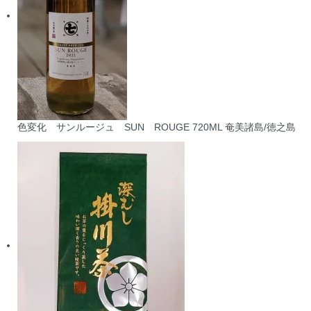
色変化 サンルージュ SUN ROUGE 720ML 奄美諸島/徳之島