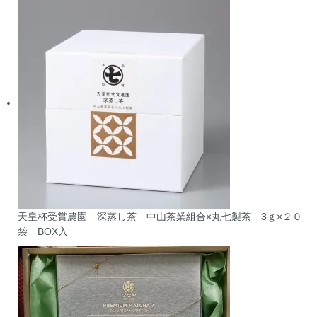
天皇杯受賞農園 深蒸し茶 中山茶業組合×丸七製茶 3ｇ×２０
袋 BOX入