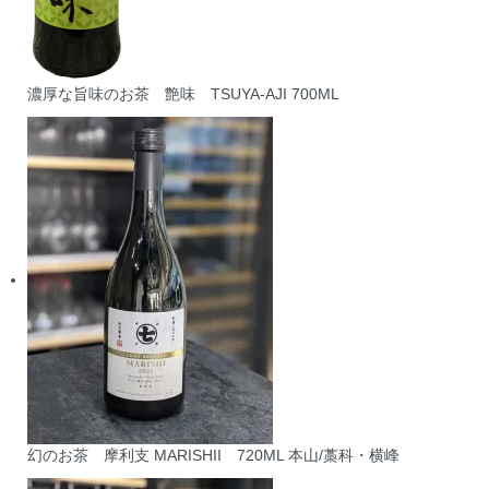
濃厚な旨味のお茶 艶味 TSUYA-AJI 700ML
幻のお茶 摩利支 MARISHII 720ML 本山/藁科・横峰