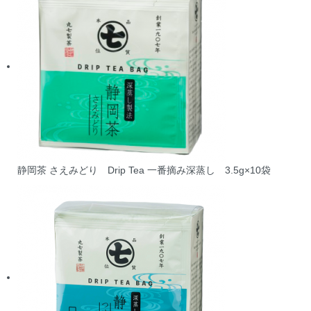
静岡茶 さえみどり Drip Tea 一番摘み深蒸し 3.5g×10袋