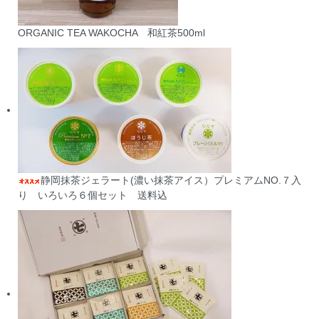
ORGANIC TEA WAKOCHA 和紅茶500ml
静岡抹茶ジェラート(濃い抹茶アイス）プレミアムNO.７入
り いろいろ６個セット 送料込