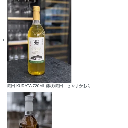
蔵田 KURATA 720ML 藤枝/蔵田 さやまかおり