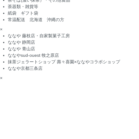
茶そば(濃い抹茶）・その他食品
茶器類・雑貨等
紙袋 ギフト袋
常温配送 北海道 沖縄の方
×
ななや 藤枝店・自家製菓子工房
ななや 静岡店
ななや 青山店
ななやsud-ouest 牧之原店
抹茶ジェラートショップ 壽々喜園×ななやコラボショップ
ななや京都三条店
×