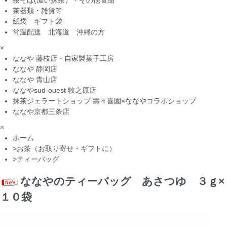
茶そば(濃い抹茶）・その他食品
茶器類・雑貨等
紙袋 ギフト袋
常温配送 北海道 沖縄の方
×
ななや 藤枝店・自家製菓子工房
ななや 静岡店
ななや 青山店
ななやsud-ouest 牧之原店
抹茶ジェラートショップ 壽々喜園×ななやコラボショップ
ななや京都三条店
×
ホーム
>
お茶（お取り寄せ・ギフトに）
>
ティーバッグ
ななやのティーバッグ あさつゆ ３ｇ×
１０袋