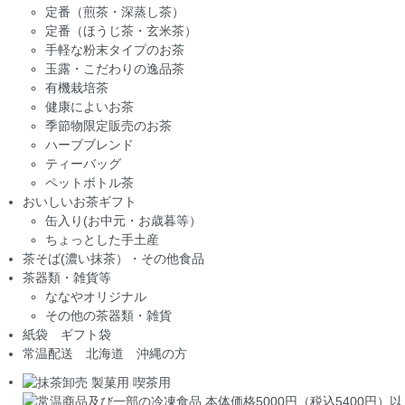
定番（煎茶・深蒸し茶）
定番（ほうじ茶・玄米茶）
手軽な粉末タイプのお茶
玉露・こだわりの逸品茶
有機栽培茶
健康によいお茶
季節物限定販売のお茶
ハーブブレンド
ティーバッグ
ペットボトル茶
おいしいお茶ギフト
缶入り(お中元・お歳暮等）
ちょっとした手土産
茶そば(濃い抹茶）・その他食品
茶器類・雑貨等
ななやオリジナル
その他の茶器類・雑貨
紙袋 ギフト袋
常温配送 北海道 沖縄の方