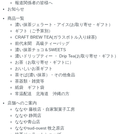
報道関係者の皆様へ
お知らせ
商品一覧
濃い抹茶ジェラート・アイス(お取り寄せ・ギフト）
ギフト（ご予算別）
CRAFT BREW TEA(ガラスボトル入り緑茶)
前代未聞 高級ティーバッグ
濃い抹茶チョコ＆SWEETS
濃いドリップティー ・ Drip Tea(お取り寄せ・ギフト）
お茶（お取り寄せ・ギフトに）
おいしいお茶ギフト
茶そば(濃い抹茶）・その他食品
茶器類・雑貨等
紙袋 ギフト袋
常温配送 北海道 沖縄の方
店舗へのご案内
ななや 藤枝店・自家製菓子工房
ななや 静岡店
ななや青山店
ななやsud-ouest 牧之原店