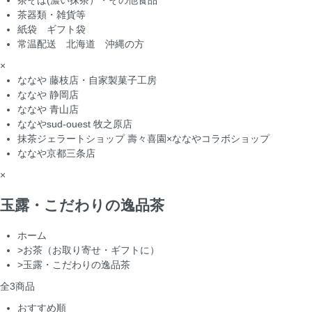
茶そば(濃い抹茶）・その他食品
茶器類・雑貨等
紙袋 ギフト袋
常温配送 北海道 沖縄の方
×
ななや 藤枝店・自家製菓子工房
ななや 静岡店
ななや 青山店
ななやsud-ouest 牧之原店
抹茶ジェラートショップ 壽々喜園×ななやコラボショップ
ななや京都三条店
×
玉露・こだわりの逸品茶
ホーム
>
お茶（お取り寄せ・ギフトに）
>
玉露・こだわりの逸品茶
全
3
商品
おすすめ順