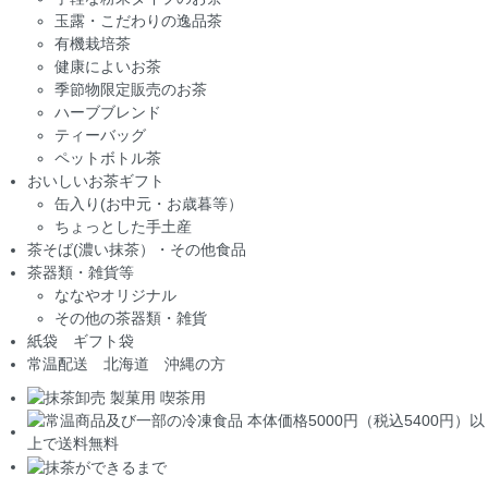
玉露・こだわりの逸品茶
有機栽培茶
健康によいお茶
季節物限定販売のお茶
ハーブブレンド
ティーバッグ
ペットボトル茶
おいしいお茶ギフト
缶入り(お中元・お歳暮等）
ちょっとした手土産
茶そば(濃い抹茶）・その他食品
茶器類・雑貨等
ななやオリジナル
その他の茶器類・雑貨
紙袋 ギフト袋
常温配送 北海道 沖縄の方