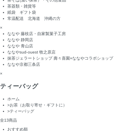
茶そば(濃い抹茶）・その他食品
茶器類・雑貨等
紙袋 ギフト袋
常温配送 北海道 沖縄の方
×
ななや 藤枝店・自家製菓子工房
ななや 静岡店
ななや 青山店
ななやsud-ouest 牧之原店
抹茶ジェラートショップ 壽々喜園×ななやコラボショップ
ななや京都三条店
×
ティーバッグ
ホーム
>
お茶（お取り寄せ・ギフトに）
>
ティーバッグ
全
13
商品
おすすめ順