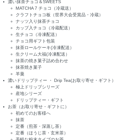
濃い抹茶チョコ＆SWEETS
MATCHA 7 チョコ（冷蔵送）
クラフトチョコ板（世界大会受賞品・冷蔵）
ナッツ入り抹茶チョコ
カップ入チョコ（冷蔵配送）
生チョコ（冷凍配送）
チョコ用ギフト包装
抹茶ロールケーキ(冷凍配送）
生クリーム大福(冷凍配送）
抹茶の焼き菓子詰め合わせ
抹茶焼き菓子
羊羹
濃いドリップティー ・ Drip Tea(お取り寄せ・ギフト）
極上ドリップシリーズ
産地シリーズ
ドリップティー・ギフト
お茶（お取り寄せ・ギフトに）
初めてのお客様へ
抹茶
定番（煎茶・深蒸し茶）
定番（ほうじ茶・玄米茶）
手軽な粉末タイプのお茶