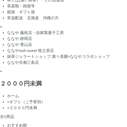
茶そば(濃い抹茶）・その他食品
茶器類・雑貨等
紙袋 ギフト袋
常温配送 北海道 沖縄の方
×
ななや 藤枝店・自家製菓子工房
ななや 静岡店
ななや 青山店
ななやsud-ouest 牧之原店
抹茶ジェラートショップ 壽々喜園×ななやコラボショップ
ななや京都三条店
×
２０００円未満
ホーム
>
ギフト（ご予算別）
>
２０００円未満
全
1
商品
おすすめ順