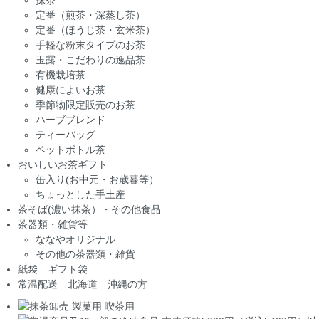
定番（煎茶・深蒸し茶）
定番（ほうじ茶・玄米茶）
手軽な粉末タイプのお茶
玉露・こだわりの逸品茶
有機栽培茶
健康によいお茶
季節物限定販売のお茶
ハーブブレンド
ティーバッグ
ペットボトル茶
おいしいお茶ギフト
缶入り(お中元・お歳暮等）
ちょっとした手土産
茶そば(濃い抹茶）・その他食品
茶器類・雑貨等
ななやオリジナル
その他の茶器類・雑貨
紙袋 ギフト袋
常温配送 北海道 沖縄の方