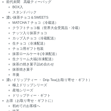
前代未聞 高級ティーバッグ
BOX入
スタンドパック
濃い抹茶チョコ＆SWEETS
MATCHA 7 チョコ（冷蔵送）
クラフトチョコ板（世界大会受賞品・冷蔵）
ナッツ入り抹茶チョコ
カップ入チョコ（冷蔵配送）
生チョコ（冷凍配送）
チョコ用ギフト包装
抹茶ロールケーキ(冷凍配送）
生クリーム大福(冷凍配送）
抹茶の焼き菓子詰め合わせ
抹茶焼き菓子
羊羹
濃いドリップティー ・ Drip Tea(お取り寄せ・ギフト）
極上ドリップシリーズ
産地シリーズ
ドリップティー・ギフト
お茶（お取り寄せ・ギフトに）
初めてのお客様へ
抹茶