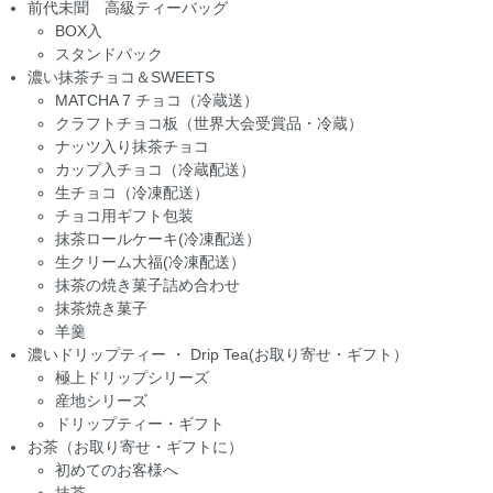
前代未聞 高級ティーバッグ
BOX入
スタンドパック
濃い抹茶チョコ＆SWEETS
MATCHA 7 チョコ（冷蔵送）
クラフトチョコ板（世界大会受賞品・冷蔵）
ナッツ入り抹茶チョコ
カップ入チョコ（冷蔵配送）
生チョコ（冷凍配送）
チョコ用ギフト包装
抹茶ロールケーキ(冷凍配送）
生クリーム大福(冷凍配送）
抹茶の焼き菓子詰め合わせ
抹茶焼き菓子
羊羹
濃いドリップティー ・ Drip Tea(お取り寄せ・ギフト）
極上ドリップシリーズ
産地シリーズ
ドリップティー・ギフト
お茶（お取り寄せ・ギフトに）
初めてのお客様へ
抹茶