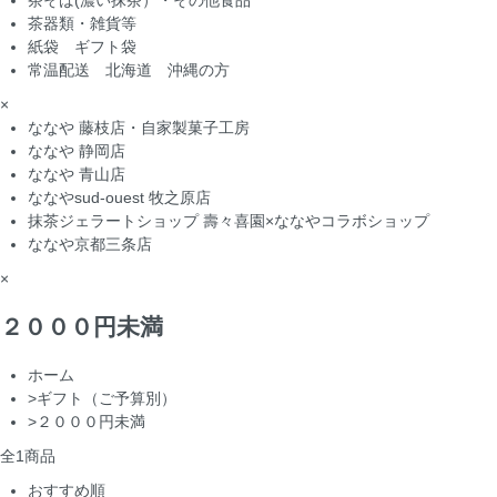
茶そば(濃い抹茶）・その他食品
茶器類・雑貨等
紙袋 ギフト袋
常温配送 北海道 沖縄の方
×
ななや 藤枝店・自家製菓子工房
ななや 静岡店
ななや 青山店
ななやsud-ouest 牧之原店
抹茶ジェラートショップ 壽々喜園×ななやコラボショップ
ななや京都三条店
×
２０００円未満
ホーム
>
ギフト（ご予算別）
>
２０００円未満
全
1
商品
おすすめ順