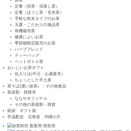
定番（煎茶・深蒸し茶）
定番（ほうじ茶・玄米茶）
手軽な粉末タイプのお茶
玉露・こだわりの逸品茶
有機栽培茶
健康によいお茶
季節物限定販売のお茶
ハーブブレンド
ティーバッグ
ペットボトル茶
おいしいお茶ギフト
缶入り(お中元・お歳暮等）
ちょっとした手土産
茶そば(濃い抹茶）・その他食品
茶器類・雑貨等
ななやオリジナル
その他の茶器類・雑貨
紙袋 ギフト袋
常温配送 北海道 沖縄の方